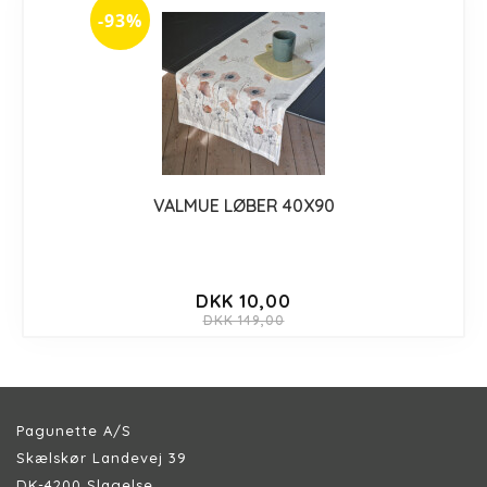
-93%
VALMUE LØBER 40X90
DKK 10,00
DKK 149,00
Pagunette A/S
Skælskør Landevej 39
DK-4200 Slagelse