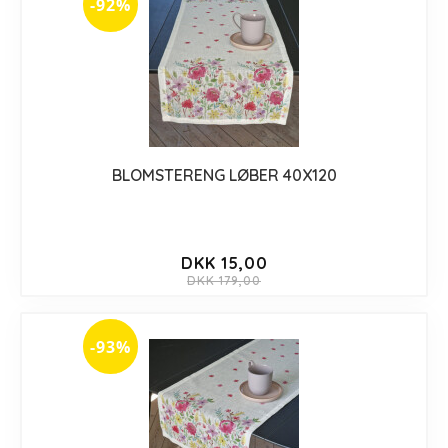
-92%
BLOMSTERENG LØBER 40X120
DKK 15,00
DKK 179,00
-93%