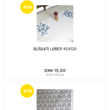
-92%
BLÅBÆR LØBER 40X120
DKK 15,00
DKK 179,00
-87%