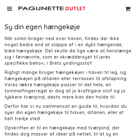
Sy din egen hængekøje
Når solen brager ned over haven, findes der ikke
noget bedre end at slappe af i en dybt hængende,
blød hængekøje. Det skulle da lige være at henslænge
sig i førnævnte, som er skræddersyet til jeres
specifikke behov, i årets yndlingsstof.
Rigtigt mange bruger hængekøjen i haven til leg, og
hængekøjen på altanen eller terrassen til afslapning.
Vores lækre hængekøje passer til det hele, en
tommelfingerregel er dog at jo kraftigere stof og jo
tykkere tværpind, desto mere kan den holde til.
Derfor har vi nu sammensat en guide til, hvordan du
syer din egen hængekøje til haven, altanen, eller et
helt tredje sted.
Opskriften er til en hængekøje med tværpind, der
findes dog masser af ideer på nettet, til at sy en