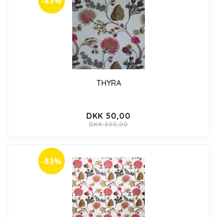
-83%
THYRA
DKK 50,00
DKK 300,00
-83%