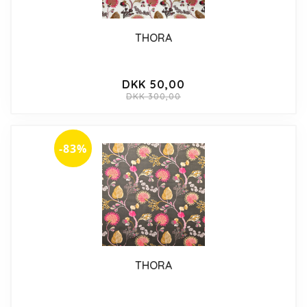
THORA
DKK 50,00
DKK 300,00
-83%
THORA