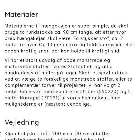
Materialer
Materialerne til hængekøjen er super simple, du skal
bruge to rundstokke ca. 90 cm lange, alt efter hvor
bred hængekøjen skal være. To stykker stof, ca. 2
meter af hver. Og 10 meter kraftig faldskærmsline eller
anden kraftig snor, der kan holde til kraftigt slid.
Vi har et stort udvalg af både
mønstrede
og
ensfarvede
stoffer i vores
Stofoutlet
, og altid
hundredevis af meter på lager. Skab et sjovt udtryk
ved at vælge to forskellige mønstrede stoffer, eller to
komplementær farver til projektet. Vi har valgt 2
meter
Cece stof med vandrette striber (550220)
og 2
meter
Baroque (911221)
til vores hængekøje, men
mulighederne er (næsten) uendelige.
Vejledning
Klip et stykke stof i 200 x ca. 90 cm alt efter
rundstokkens bredde, af hvert stykke stof.