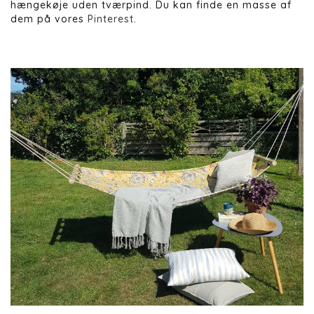
hængekøje uden tværpind. Du kan finde en masse af
dem på vores
Pinterest
.