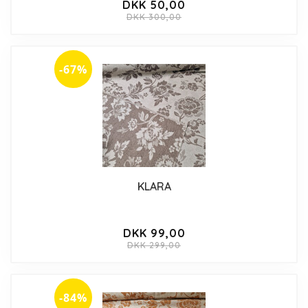
DKK 50,00
DKK 300,00
-67%
KLARA
DKK 99,00
DKK 299,00
-84%