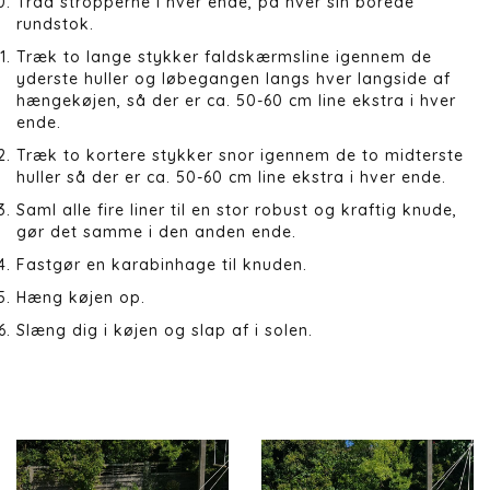
Tråd stropperne i hver ende, på hver sin borede
rundstok.
Træk to lange stykker faldskærmsline igennem de
yderste huller og løbegangen langs hver langside af
hængekøjen, så der er ca. 50-60 cm line ekstra i hver
ende.
Træk to kortere stykker snor igennem de to midterste
huller så der er ca. 50-60 cm line ekstra i hver ende.
Saml alle fire liner til en stor robust og kraftig knude,
gør det samme i den anden ende.
Fastgør en karabinhage til knuden.
Hæng køjen op.
Slæng dig i køjen og slap af i solen.