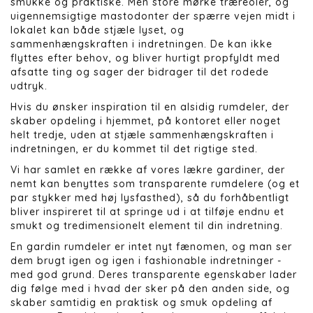
smukke og praktiske. Men store mørke træreoler, og
uigennemsigtige mastodonter der spærre vejen midt i
lokalet kan både stjæle lyset, og
sammenhængskraften i indretningen. De kan ikke
flyttes efter behov, og bliver hurtigt propfyldt med
afsatte ting og sager der bidrager til det rodede
udtryk.
Hvis du ønsker inspiration til en alsidig rumdeler, der
skaber opdeling i hjemmet, på kontoret eller noget
helt tredje, uden at stjæle sammenhængskraften i
indretningen, er du kommet til det rigtige sted.
Vi har samlet en række af vores lækre gardiner, der
nemt kan benyttes som transparente rumdelere (og et
par stykker med høj lysfasthed), så du forhåbentligt
bliver inspireret til at springe ud i at tilføje endnu et
smukt og tredimensionelt element til din indretning.
En gardin rumdeler er intet nyt fænomen, og man ser
dem brugt igen og igen i fashionable indretninger -
med god grund. Deres transparente egenskaber lader
dig følge med i hvad der sker på den anden side, og
skaber samtidig en praktisk og smuk opdeling af