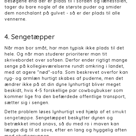
besøgene end der er plads til i sofaen og lænestolen,
tager du bare nogle af de største puder og smider
dem nonchalant på gulvet - så er der plads til alle
vennerne.
4. Sengetæpper
Når man bor småt, har man typisk ikke plads til det
hele. Og når man studerer prioriterer man tit
skrivebordet over sofaen. Derfor ender rigtigt mange
senge på kollegieværelserne rundt omkring i landet,
med at agere "nød"-sofa. Som beskrevet overfor kan
ryg- og armlæn hurtigt skabes af puderne, men det
ændrer ikke på at din dyne lynhurtigt bliver meget
beskidt, hvis 4-5 forskellige par cowboybukser som
kommer lige fra den befærdede offentlige transport,
sætter sig i sengen.
Dette problem løses lynhurtigt ved hjælp af et
smukt
sengetæppe
. Sengetæppet beskytter dynen og
betrækket imod snavs, så du med ro i maven kan
lægge dig til at sove, efter en lang og hyggelig aften
med studiegruppen.