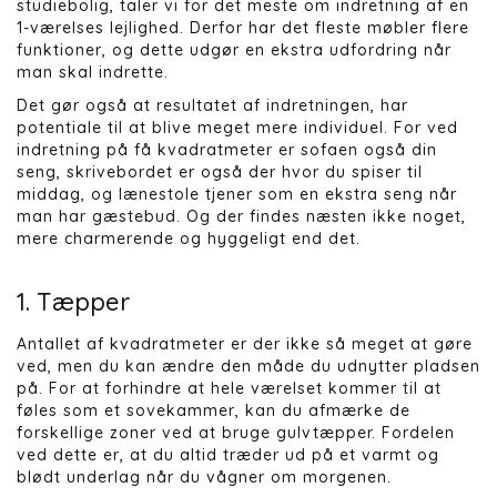
studiebolig, taler vi for det meste om indretning af en
1-værelses lejlighed. Derfor har det fleste møbler flere
funktioner, og dette udgør en ekstra udfordring når
man skal indrette.
Det gør også at resultatet af indretningen, har
potentiale til at blive meget mere individuel. For ved
indretning på få kvadratmeter er sofaen også din
seng, skrivebordet er også der hvor du spiser til
middag, og lænestole tjener som en ekstra seng når
man har gæstebud. Og der findes næsten ikke noget,
mere charmerende og hyggeligt end det.
1. Tæpper
Antallet af kvadratmeter er der ikke så meget at gøre
ved, men du kan ændre den måde du udnytter pladsen
på. For at forhindre at hele værelset kommer til at
føles som et sovekammer, kan du afmærke de
forskellige zoner ved at bruge gulvtæpper. Fordelen
ved dette er, at du altid træder ud på et varmt og
blødt underlag når du vågner om morgenen.