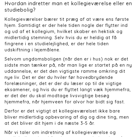
Hvordan indretter man et kollegieværelse eller en
studiebolig?
Kollegieværelser bærer tit præg af at være ens første
hjem. Samtidigt er der hele tiden nogle der flytter ind
og ud af et kollegium, hvilket skaber en hektisk og
midlertidig stemning. Selv hvis du er heldig at få
fingrene i en studielejlighed, er der hele tiden
udskiftning i lejemålene.
Selvom ungdomsboligen (når den er i hus) nok er det
sidste man tænker på, når man lige er startet på en ny
uddannelse, er det den vigtigste ramme omkring dit
nye liv. Det er der du hviler før hovedbrydende
forelæsninger, det er der du læser op til de vigtige
eksamener, og hvis du er flyttet langt væk hjemmefra,
er det der du skal modtage livsvigtige besøg
hjemmefra, når hjemveen for alvor har bidt sig fast.
Derfor er det vigtigt at kollegieværelset ikke bare
bliver midlertidig opbevaring af dig og dine ting, men
at det bliver dit hjem i de næste 3-5 år.
Når vi taler om indretning af kollegieværelse og