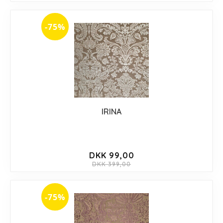
-75%
IRINA
DKK 99,00
DKK 399,00
-75%