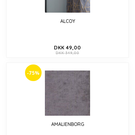
ALCOY
DKK 49,00
DKK 349,00
-75%
AMALIENBORG