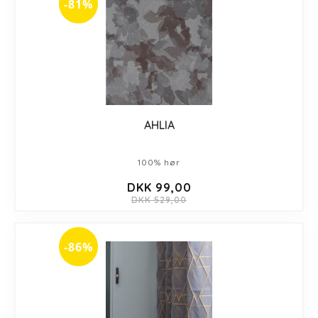
-81%
AHLIA
100% hør
DKK 99,00
DKK 529,00
-86%