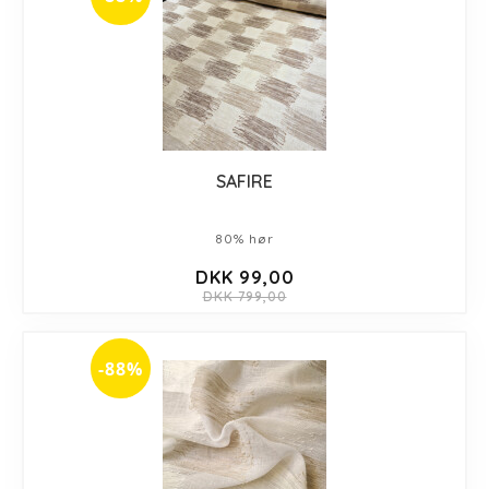
SAFIRE
80% hør
DKK 99,00
DKK 799,00
-88%