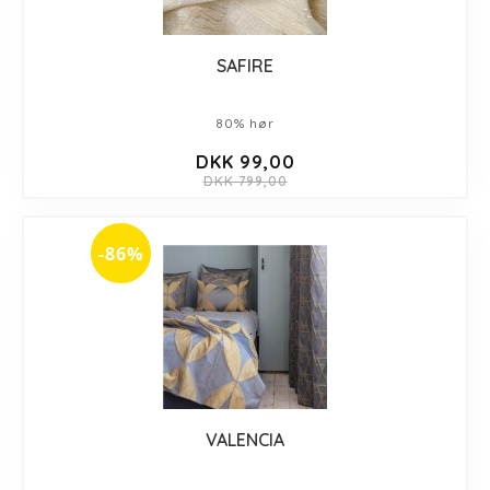
SAFIRE
80% hør
DKK 99,00
DKK 799,00
-86%
VALENCIA