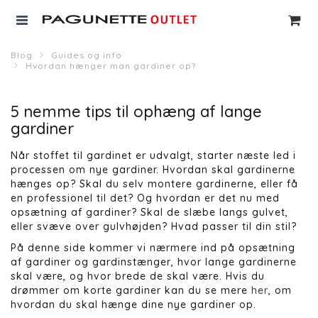
Blog
Guides og info
Hvordan hænger man gardiner op?
5 nemme tips til ophæng af lange
gardiner
Når stoffet til gardinet er udvalgt, starter næste led i
processen om nye gardiner. Hvordan skal gardinerne
hænges op? Skal du selv montere gardinerne, eller få
en professionel til det? Og hvordan er det nu med
opsætning af gardiner? Skal de slæbe langs gulvet,
eller svæve over gulvhøjden? Hvad passer til din stil?
På denne side kommer vi nærmere ind på opsætning
af gardiner og gardinstænger, hvor lange gardinerne
skal være, og hvor brede de skal være. Hvis du
drømmer om korte gardiner kan du se mere
her
, om
hvordan du skal hænge dine nye gardiner op.