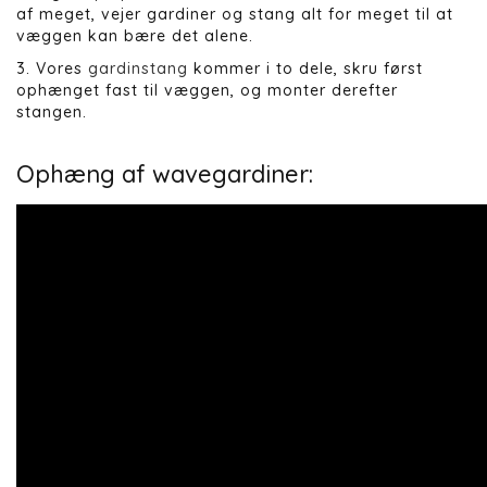
af meget, vejer gardiner og stang alt for meget til at
væggen kan bære det alene.
3. Vores
gardinstang
kommer i to dele, skru først
ophænget fast til væggen, og monter derefter
stangen.
Ophæng af wavegardiner: