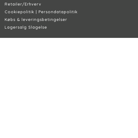
Retailer/Erhverv
Cookiepolitik
|
Persondatapolitik
Købs & leveringsbetingelser
Lagersalg Slagelse