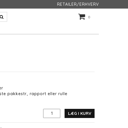
RETAILER/ERHVERV
0
er
te pakkestr., rapport eller rulle
LÆG I KURV