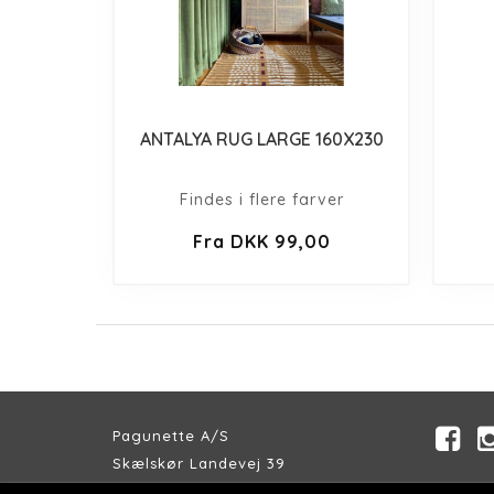
ANTALYA RUG LARGE 160X230
Findes i flere farver
Fra DKK 99,00
Pagunette A/S
Skælskør Landevej 39
DK-4200 Slagelse