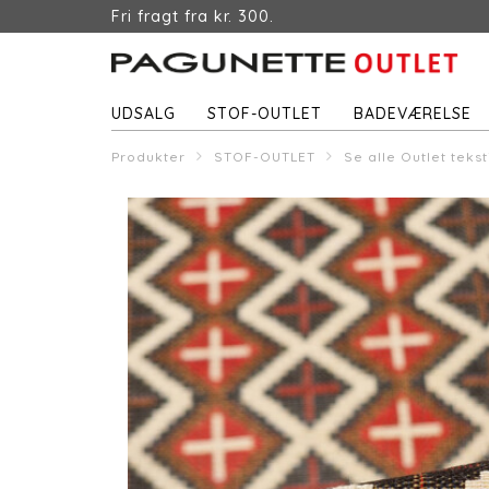
Fri fragt fra kr. 300.
UDSALG
STOF-OUTLET
BADEVÆRELSE
Produkter
STOF-OUTLET
Se alle Outlet tekst