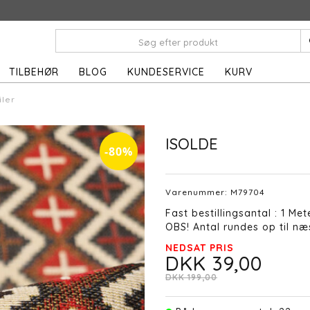
TILBEHØR
BLOG
KUNDESERVICE
KURV
iler
ISOLDE
-80%
Varenummer:
M79704
Fast bestillingsantal : 1 Met
OBS! Antal rundes op til næs
NEDSAT PRIS
DKK 39,00
DKK 199,00