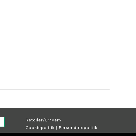
Retailer/Erhverv
Cookiepolitik
|
Persondatapolitik
Købs & leveringsbetingelser