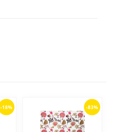
-18%
-83%