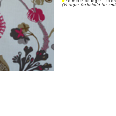
Få meter på lager - ca.an
(Vi tager forbehold for små