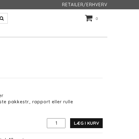
RETAILER/ERHVERV
0
er
te pakkestr., rapport eller rulle
LÆG I KURV