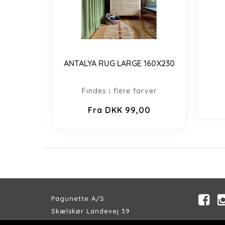
ANTALYA RUG LARGE 160X230
Findes i flere farver
Fra DKK 99,00
Pagunette A/S
Skælskør Landevej 39
DK-4200 Slagelse