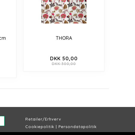
 cm
THORA
DKK 50,00
DKK 300,00
Retailer/Erhverv
Cookiepolitik
|
Persondatapolitik
Købs & leveringsbetingelser