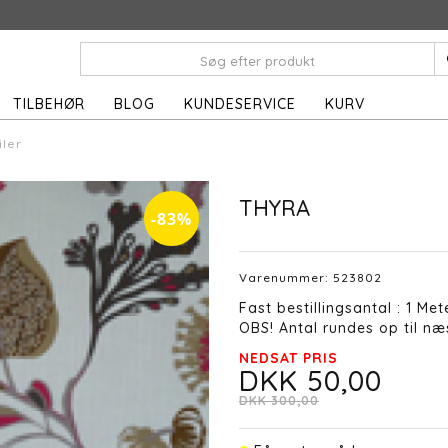
TILBEHØR
BLOG
KUNDESERVICE
KURV
iler
THYRA
-83%
Varenummer:
523802
Fast bestillingsantal : 1 Met
OBS! Antal rundes op til næs
NEDSAT PRIS
DKK 50,00
DKK 300,00