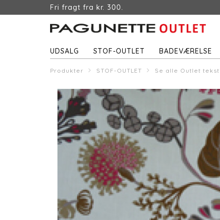
Fri fragt fra kr. 300.
UDSALG
STOF-OUTLET
BADEVÆRELSE
Produkter
STOF-OUTLET
Se alle Outlet tekst