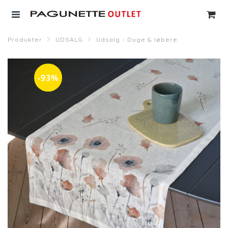
Produkter
UDSALG
Udsalg - Duge & løbere
-93%