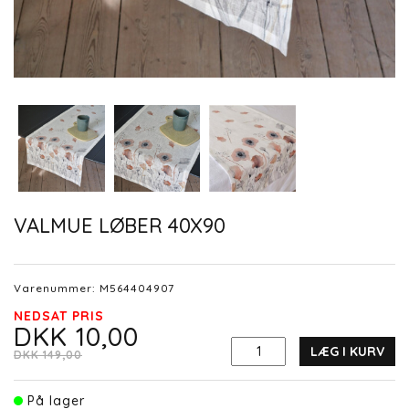
VALMUE LØBER 40X90
Varenummer:
M564404907
NEDSAT PRIS
DKK 10,00
LÆG I KURV
DKK 149,00
På lager