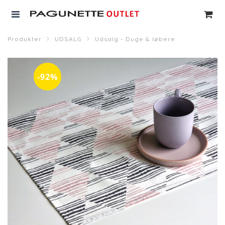
Produkter
UDSALG
Udsalg - Duge & løbere
-92%