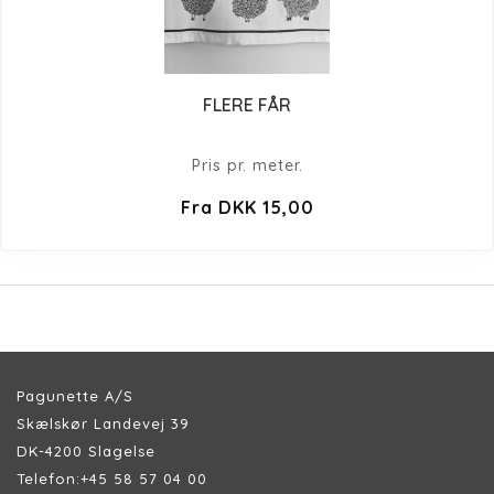
FLERE FÅR
Pris pr. meter.
Fra DKK 15,00
Pagunette A/S
Skælskør Landevej 39
DK-4200 Slagelse
Telefon:
+45 58 57 04 00