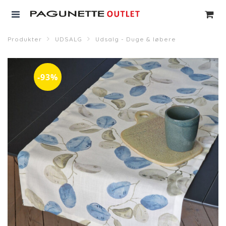
Produkter
UDSALG
Udsalg - Duge & løbere
-93%