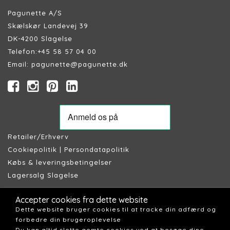
Pagunette A/S
Skælskør Landevej 39
DK-4200 Slagelse
Telefon:
+45 58 57 04 00
Email:
pagunette@pagunette.dk
Retailer/Erhverv
Cookiepolitik
|
Persondatapolitik
Købs & leveringsbetingelser
Lagersalg Slagelse
Accepter cookies fra dette website
Dette website bruger cookies til at tracke din adfærd og
forbedre din brugeroplevelse
Du kan altid slette gemte cookies ved at besøge dine