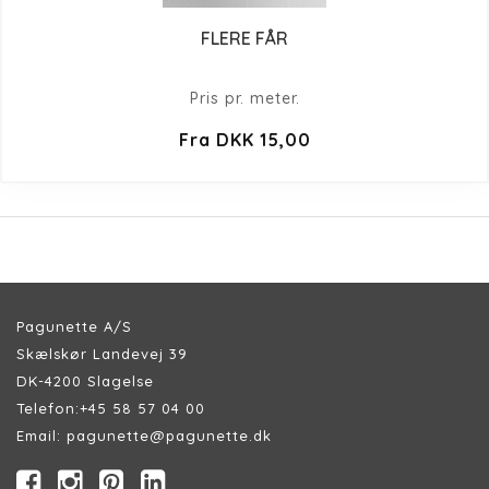
FLERE FÅR
Pris pr. meter.
Fra DKK 15,00
Pagunette A/S
Skælskør Landevej 39
DK-4200 Slagelse
Telefon:
+45 58 57 04 00
Email:
pagunette@pagunette.dk