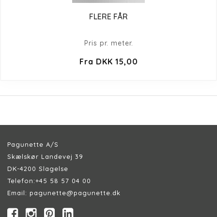
FLERE FÅR
Pris pr. meter.
Fra DKK 15,00
Pagunette A/S
Skælskør Landevej 39
DK-4200 Slagelse
Telefon:
+45 58 57 04 00
Email:
pagunette@pagunette.dk