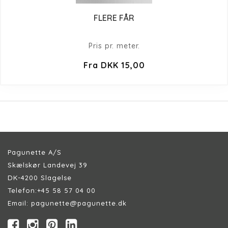
FLERE FÅR
Pris pr. meter.
Fra DKK 15,00
Pagunette A/S
Skælskør Landevej 39
DK-4200 Slagelse
Telefon:
+45 58 57 04 00
Email:
pagunette@pagunette.dk