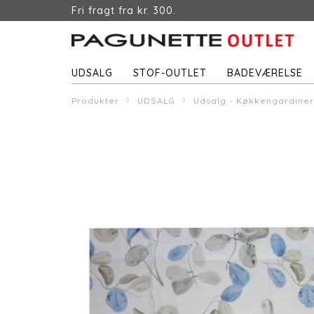
Fri fragt fra kr. 300.
UDSALG
STOF-OUTLET
BADEVÆRELSE
Produkter
UDSALG
Udsalg - Køkkengardiner