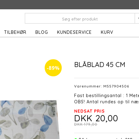
TILBEHØR
BLOG
KUNDESERVICE
KURV
BLÅBLAD 45 CM
-89%
Varenummer:
M557904506
Fast bestillingsantal : 1 Met
OBS! Antal rundes op til næs
NEDSAT PRIS
DKK 20,00
DKK 179,00