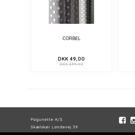
CORBEL
DKK 49,00
DKK 699,00
Pagunette A/S
Skælskør Landevej 39
DK-4200 Slagelse