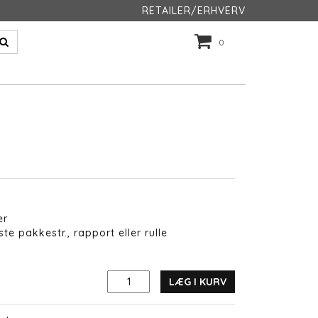
RETAILER/ERHVERV
0
er
te pakkestr., rapport eller rulle
LÆG I KURV