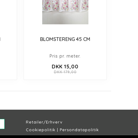
M
BLOMSTERENG 45 CM
Pris pr. meter.
DKK 15,00
DKK 179,00
Retailer/Erhverv
Cookiepolitik
|
Persondatapolitik
Købs & leveringsbetingelser