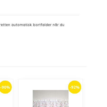
retten automatisk bortfalder når du
-90%
-92%