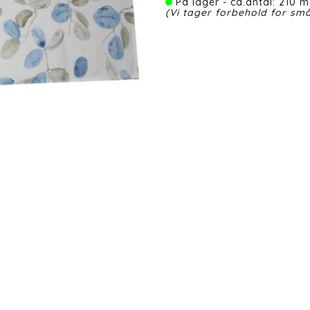
På lager - ca.antal: 210 m
(Vi tager forbehold for små