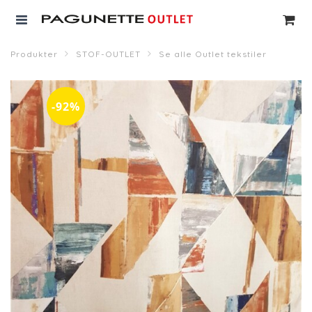
Produkter
STOF-OUTLET
Se alle Outlet tekstiler
-92%