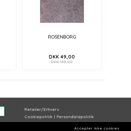
ROSENBORG
DKK 49,00
DKK 199,00
Retailer/Erhverv
Cookiepolitik
|
Persondatapolitik
Købs & leveringsbetingelser
Accepter ikke cookies