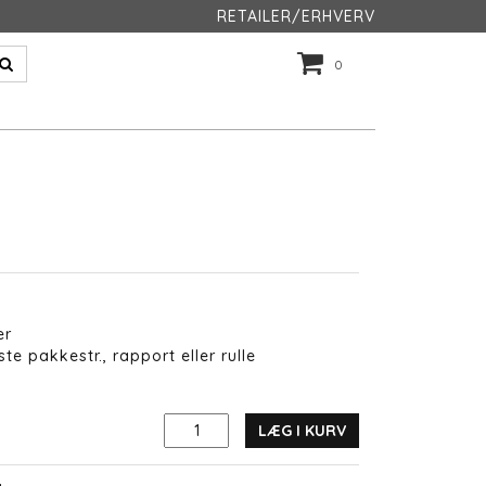
RETAILER/ERHVERV
0
er
te pakkestr., rapport eller rulle
LÆG I KURV