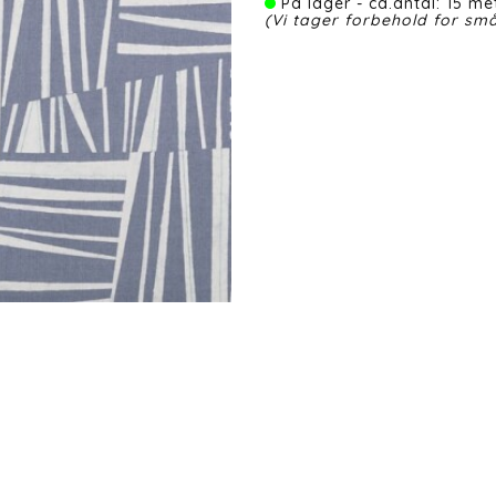
På lager - ca.antal: 15 met
(Vi tager forbehold for små