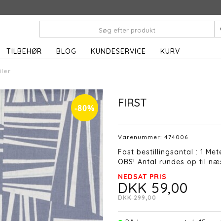
TILBEHØR
BLOG
KUNDESERVICE
KURV
iler
FIRST
-80%
Varenummer:
474006
Fast bestillingsantal : 1 Met
OBS! Antal rundes op til næs
NEDSAT PRIS
DKK 59,00
DKK 299,00