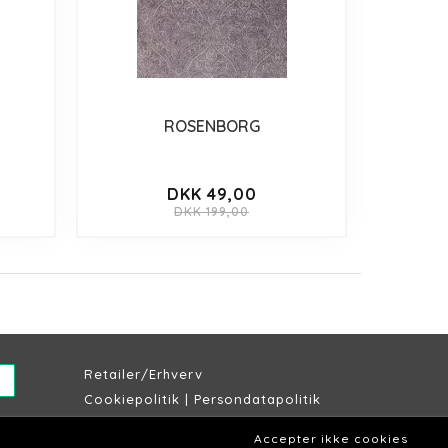
ROSENBORG
DKK 49,00
DKK 199,00
Retailer/Erhverv
Cookiepolitik
|
Persondatapolitik
Købs & leveringsbetingelser
Accepter ikke cookies