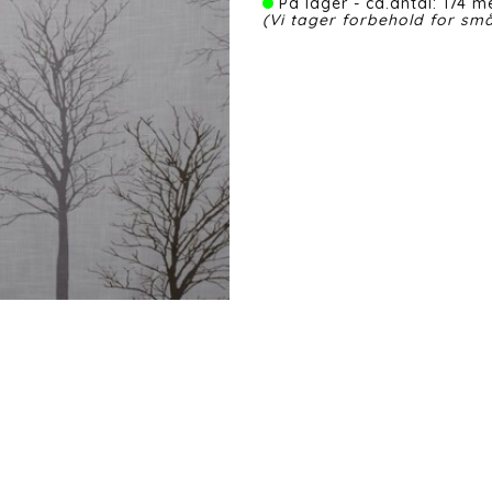
På lager - ca.antal: 174 me
(Vi tager forbehold for små