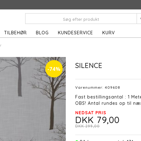
TILBEHØR
BLOG
KUNDESERVICE
KURV
r
SILENCE
-74%
Varenummer:
409608
Fast bestillingsantal : 1 Met
OBS! Antal rundes op til næs
NEDSAT PRIS
DKK 79,00
DKK 299,00