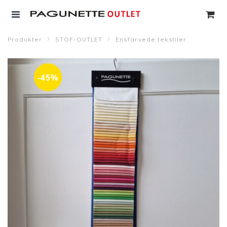
Produkter
STOF-OUTLET
Ensfarvede tekstiler
-45%