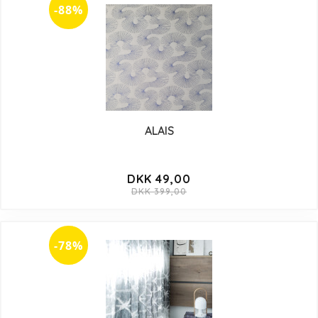
-88%
ALAIS
DKK 49,00
DKK 399,00
-78%