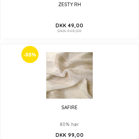
ZESTY RH
DKK 49,00
DKK 449,00
-88%
SAFIRE
80% hør
DKK 99,00