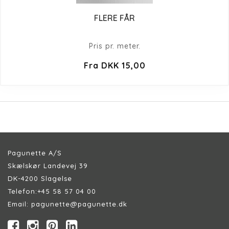
FLERE FÅR
Pris pr. meter.
Fra DKK 15,00
Pagunette A/S
Skælskør Landevej 39
DK-4200 Slagelse
Telefon:
+45 58 57 04 00
Email:
pagunette@pagunette.dk