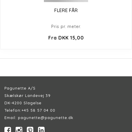
FLERE FÅR
Pris pr. meter.
Fra DKK 15,00
Pagunette A/S
Skælskør Landevej 39
DK-4200 Slagelse
Telefon:
+45 58 57 04 00
Email:
pagunette@pagunette.dk