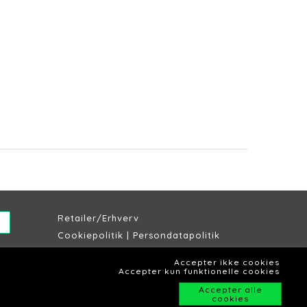
Retailer/Erhverv
Cookiepolitik
|
Persondatapolitik
Købs & leveringsbetingelser
Accepter ikke cookies
Lagersalg Slagelse
Accepter kun funktionelle cookies
Accepter alle
cookies