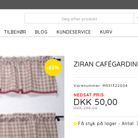
TILBEHØR
BLOG
KUNDESERVICE
KURV
ZIRAN CAFÉGARDIN
-83%
Varenummer:
M551322004
NEDSAT PRIS
DKK 50,00
DKK 299,00
Få styk på lager - Antal: 