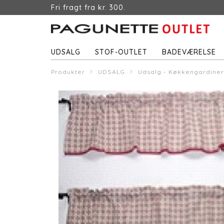
Fri fragt fra kr. 300.
UDSALG
STOF-OUTLET
BADEVÆRELSE
Produkter
UDSALG
Udsalg - Køkkengardiner