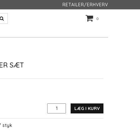
RETAILER/ERHVERV
0
ER SÆT
LÆG I KURV
7 styk