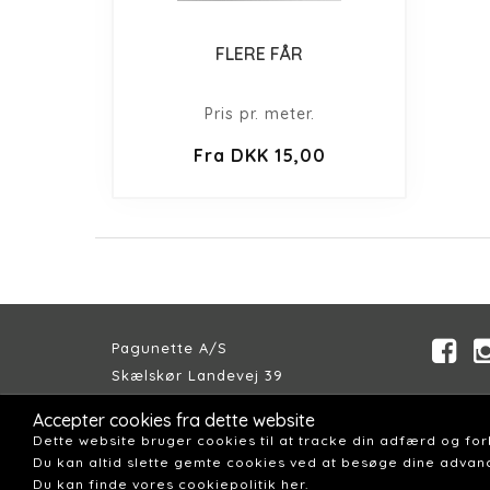
FLERE FÅR
Pris pr. meter.
Fra DKK 15,00
Pagunette A/S
Skælskør Landevej 39
DK-4200 Slagelse
Accepter cookies fra dette website
Telefon:
+45 58 57 04 00
Dette website bruger cookies til at tracke din adfærd og fo
Email:
pagunette@pagunette.dk
Du kan altid slette gemte cookies ved at besøge dine advanc
Du kan finde vores cookiepolitik her.