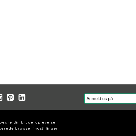
rbedre din brugeroplevelse
erede browser indstillinger