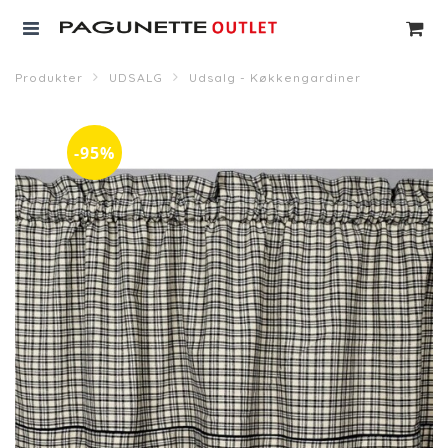
Produkter
UDSALG
Udsalg - Køkkengardiner
-95%