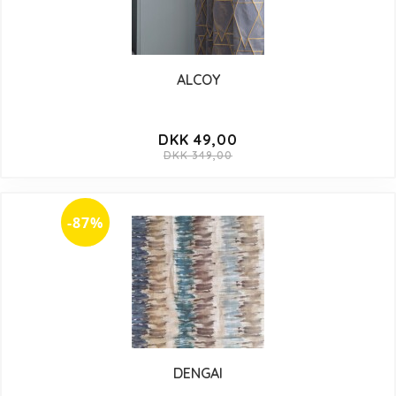
ALCOY
DKK 49,00
DKK 349,00
-87%
DENGAI