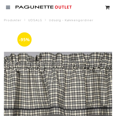
Produkter
UDSALG
Udsalg - Køkkengardiner
-95%