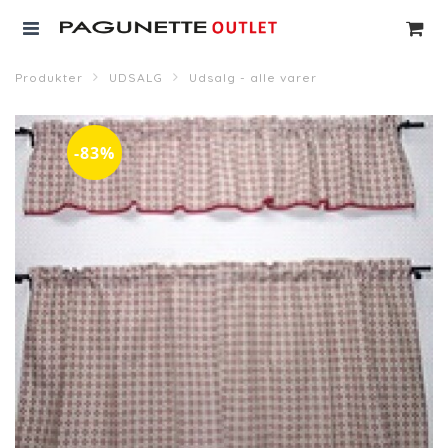
Produkter
UDSALG
Udsalg - alle varer
-83%