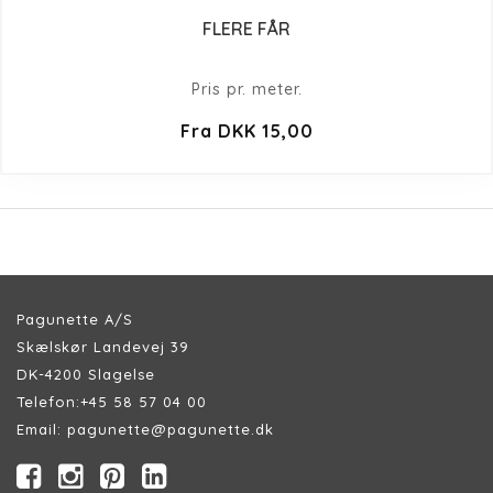
FLERE FÅR
Pris pr. meter.
Fra DKK 15,00
Pagunette A/S
Skælskør Landevej 39
DK-4200 Slagelse
Telefon:
+45 58 57 04 00
Email:
pagunette@pagunette.dk