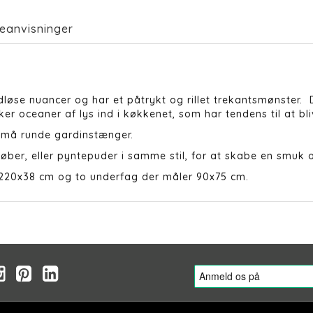
eanvisninger
dløse nuancer og har et påtrykt og rillet trekantsmønster.
er oceaner af lys ind i køkkenet, som har tendens til at b
små runde gardinstænger.
øber, eller pyntepuder i samme stil, for at skabe en smu
 220x38 cm og to underfag der måler 90x75 cm.