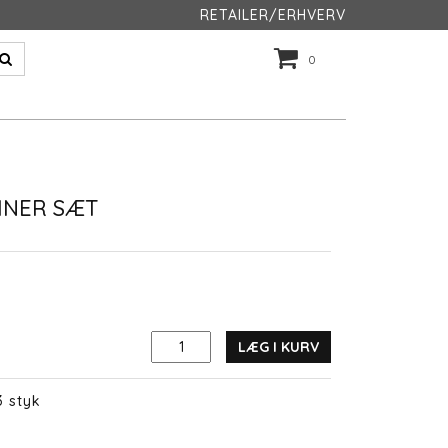
RETAILER/ERHVERV
0
INER SÆT
LÆG I KURV
3 styk