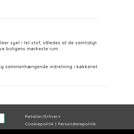
Deer syet i let stof, således at de samtidigt
live boligens mørkeste rum.
k og sammenhængende indretning i køkkenet.
Retailer/Erhverv
Cookiepolitik
|
Persondatapolitik
Købs & leveringsbetingelser