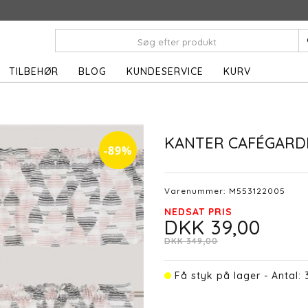
TILBEHØR
BLOG
KUNDESERVICE
KURV
KANTER CAFÉGARD
-89%
Varenummer:
M553122005
NEDSAT PRIS
DKK 39,00
DKK 349,00
Få styk på lager - Antal: 