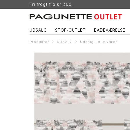
Fri fragt fra kr. 300.
UDSALG
STOF-OUTLET
BADEVÆRELSE
Produkter
UDSALG
Udsalg - alle varer