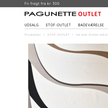
Fri fragt fra kr. 300.
UDSALG
STOF-OUTLET
BADEVÆRELSE
Produkter
STOF-OUTLET
Se alle Outlet tekst