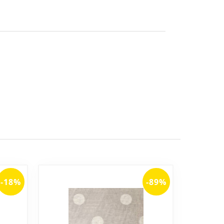
-18%
-89%