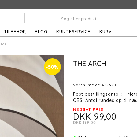
TILBEHØR
BLOG
KUNDESERVICE
KURV
iler
THE ARCH
-50%
Varenummer:
469620
Fast bestillingsantal : 1 Met
OBS! Antal rundes op til næs
NEDSAT PRIS
DKK 99,00
DKK 199,00