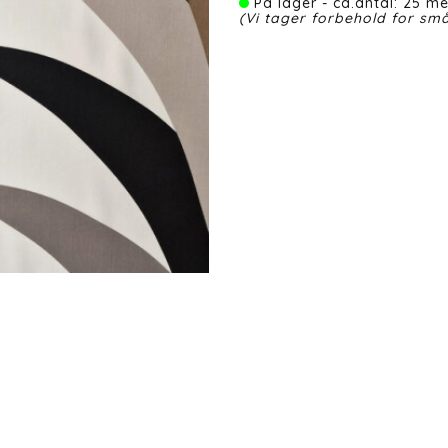
På lager - ca.antal: 25 me
(Vi tager forbehold for små