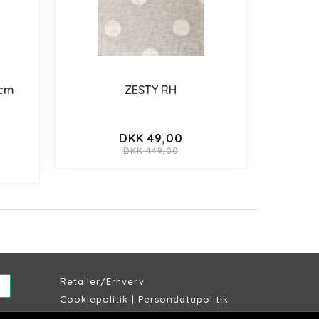
 cm
ZESTY RH
DKK 49,00
DKK 449,00
Retailer/Erhverv
Cookiepolitik
|
Persondatapolitik
Købs & leveringsbetingelser