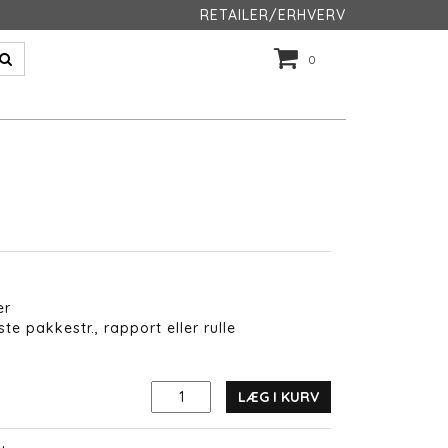
RETAILER/ERHVERV
0
er
te pakkestr., rapport eller rulle
LÆG I KURV