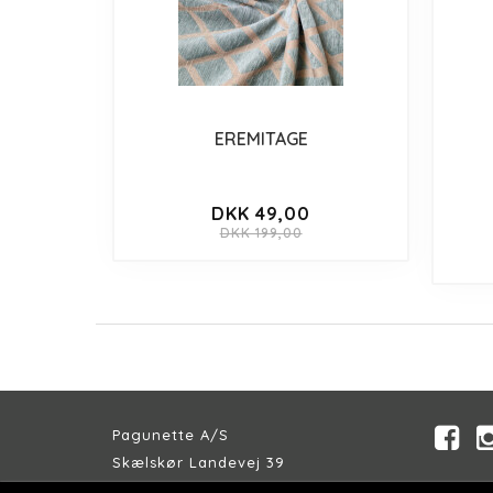
EREMITAGE
DKK 49,00
DKK 199,00
Pagunette A/S
Skælskør Landevej 39
DK-4200 Slagelse