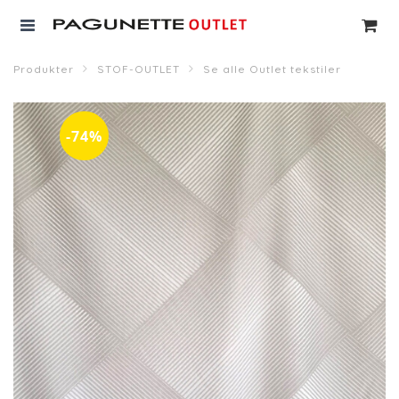
Produkter
STOF-OUTLET
Se alle Outlet tekstiler
-74%