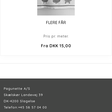
FLERE FÅR
Pris pr. meter.
Fra DKK 15,00
Pagunette A/S
Skælskør Landevej 39
DK-4200 Slagelse
Telefon:
+45 58 57 04 00