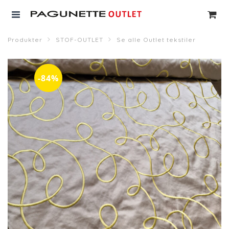
Produkter
STOF-OUTLET
Se alle Outlet tekstiler
-84%