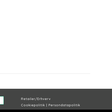
Retailer/Erhverv
Cookiepolitik
|
Persondatapolitik
Købs & leveringsbetingelser