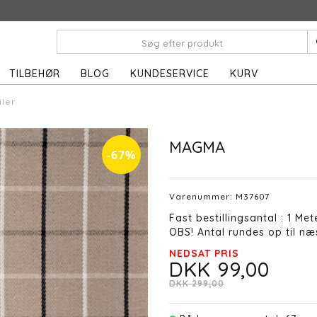
TILBEHØR
BLOG
KUNDESERVICE
KURV
iler
MAGMA
-67%
Varenummer:
M37607
Fast bestillingsantal : 1 Met
OBS! Antal rundes op til næs
NEDSAT PRIS
DKK 99,00
DKK 299,00