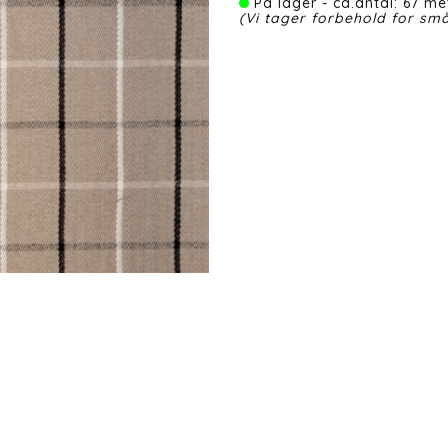
På lager - ca.antal: 67 met
(Vi tager forbehold for små