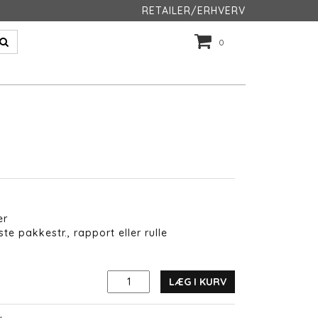
RETAILER/ERHVERV
0
er
te pakkestr., rapport eller rulle
LÆG I KURV