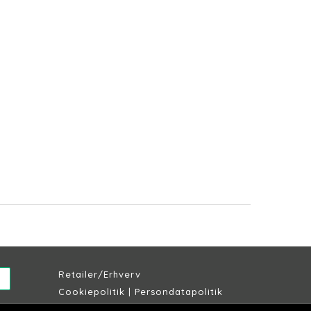
Retailer/Erhverv
Cookiepolitik
|
Persondatapolitik
Købs & leveringsbetingelser