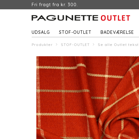
Fri fragt fra kr. 300.
UDSALG
STOF-OUTLET
BADEVÆRELSE
Produkter
STOF-OUTLET
Se alle Outlet tekst