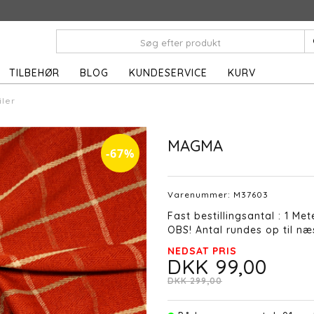
TILBEHØR
BLOG
KUNDESERVICE
KURV
iler
MAGMA
-67%
Varenummer:
M37603
Fast bestillingsantal : 1 Met
OBS! Antal rundes op til næs
NEDSAT PRIS
DKK 99,00
DKK 299,00