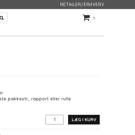
RETAILER/ERHVERV
0
er
te pakkestr., rapport eller rulle
LÆG I KURV