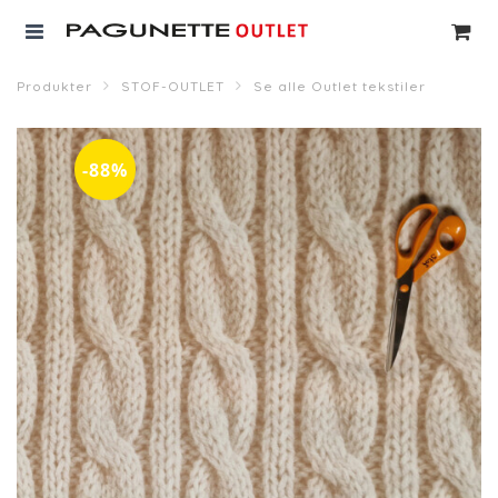
Produkter
STOF-OUTLET
Se alle Outlet tekstiler
-88%