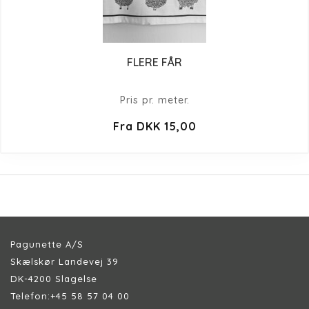
FLERE FÅR
Pris pr. meter.
Fra DKK 15,00
Pagunette A/S
Skælskør Landevej 39
DK-4200 Slagelse
Telefon:
+45 58 57 04 00