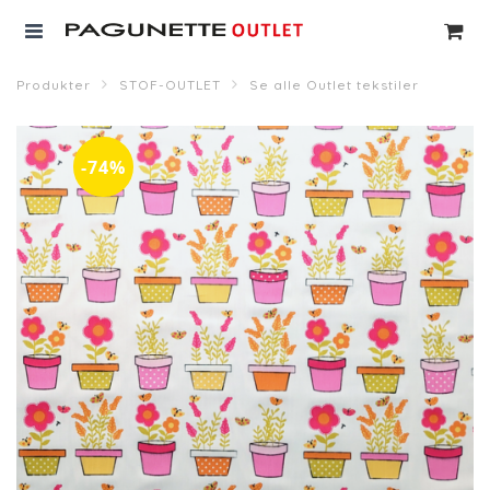
Produkter
STOF-OUTLET
Se alle Outlet tekstiler
-74%