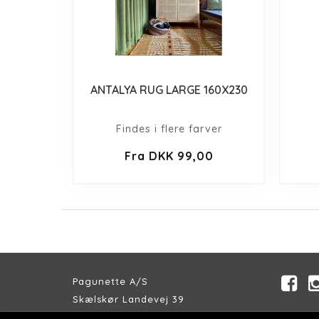
ANTALYA RUG LARGE 160X230
Findes i flere farver
Fra DKK 99,00
Pagunette A/S
Skælskør Landevej 39
DK-4200 Slagelse