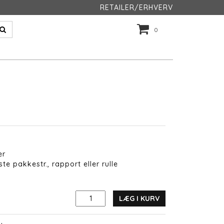
RETAILER/ERHVERV
0
er
te pakkestr., rapport eller rulle
LÆG I KURV