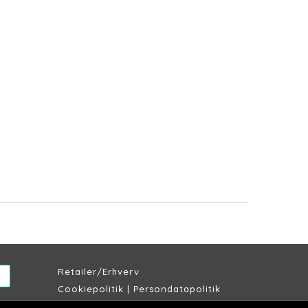
Retailer/Erhverv
Cookiepolitik
|
Persondatapolitik
Købs & leveringsbetingelser