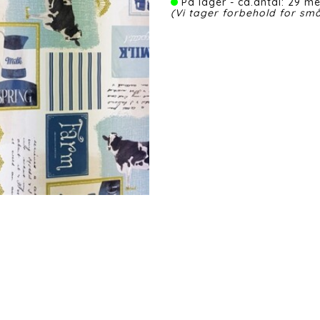
På lager - ca.antal: 29 me
(Vi tager forbehold for små