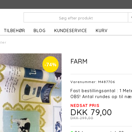
TILBEHØR
BLOG
KUNDESERVICE
KURV
iler
FARM
-74%
Varenummer:
M487706
Fast bestillingsantal : 1 Met
OBS! Antal rundes op til næs
NEDSAT PRIS
DKK 79,00
DKK 299,00