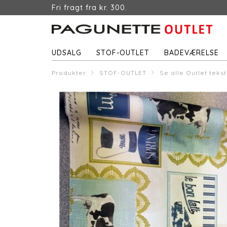
Fri fragt fra kr. 300.
UDSALG
STOF-OUTLET
BADEVÆRELSE
Produkter
STOF-OUTLET
Se alle Outlet tekst