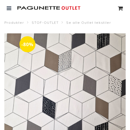
Produkter
STOF-OUTLET
Se alle Outlet tekstiler
-80%