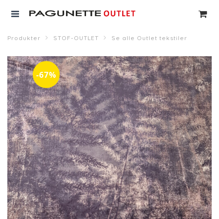
Produkter
STOF-OUTLET
Se alle Outlet tekstiler
-67%