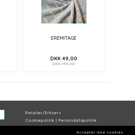
EREMITAGE
DKK 49,00
DKK 199,00
Retailer/Erhverv
Cookiepolitik
|
Persondatapolitik
Købs & leveringsbetingelser
Accepter ikke cookies