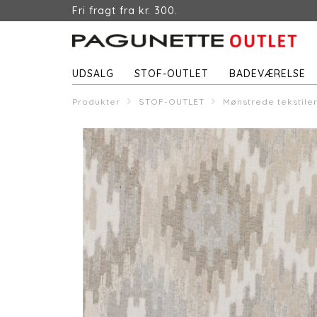
Fri fragt fra kr. 300.
UDSALG
STOF-OUTLET
BADEVÆRELSE
Produkter
STOF-OUTLET
Mønstrede tekstile