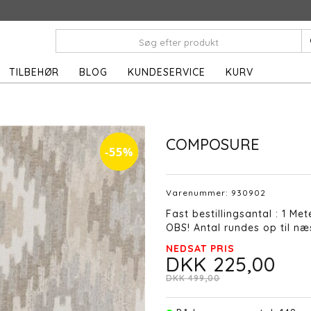
TILBEHØR
BLOG
KUNDESERVICE
KURV
r
COMPOSURE
-55%
Varenummer:
930902
Fast bestillingsantal : 1 Met
OBS! Antal rundes op til næs
NEDSAT PRIS
DKK 225,00
DKK 499,00