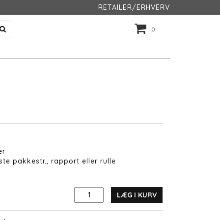
RETAILER/ERHVERV
0
er
te pakkestr., rapport eller rulle
LÆG I KURV