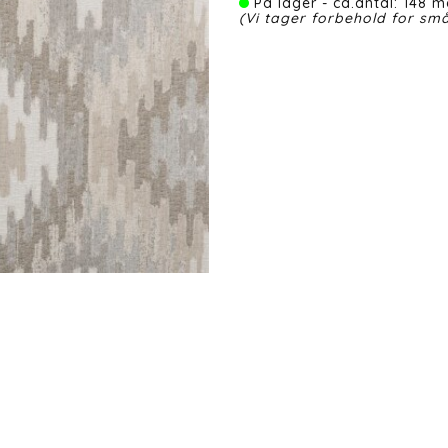
På lager - ca.antal: 148 m
(Vi tager forbehold for små