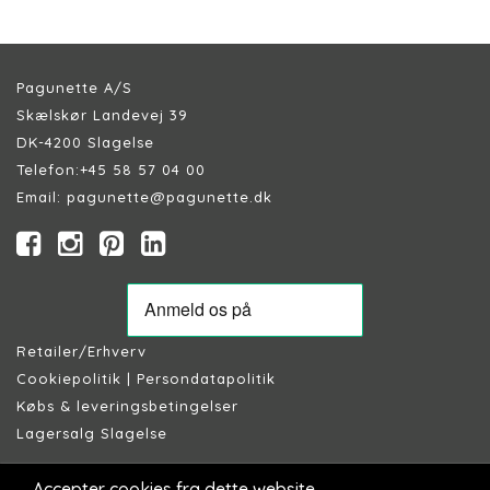
Pagunette A/S
Skælskør Landevej 39
DK-4200 Slagelse
Telefon:
+45 58 57 04 00
Email:
pagunette@pagunette.dk
Retailer/Erhverv
Cookiepolitik
|
Persondatapolitik
Købs & leveringsbetingelser
Lagersalg Slagelse
Accepter cookies fra dette website