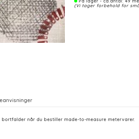
På lager - ca.antal: 49 me
(Vi tager forbehold for små
eanvisninger
 bortfalder når du bestiller made-to-measure metervarer.