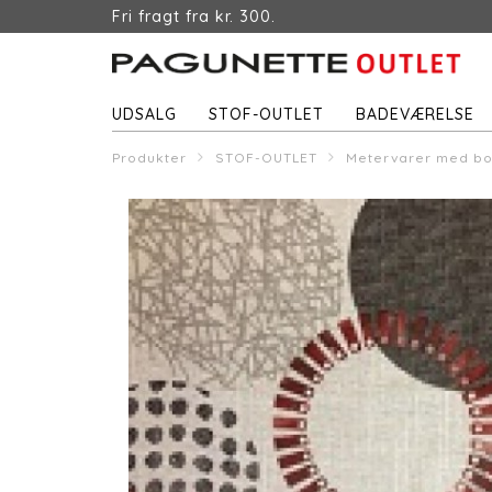
Fri fragt fra kr. 300.
UDSALG
STOF-OUTLET
BADEVÆRELSE
Produkter
STOF-OUTLET
Metervarer med b