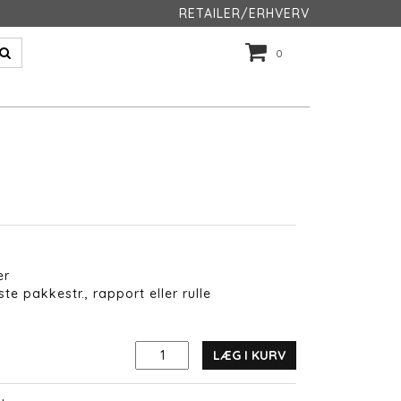
RETAILER/ERHVERV
0
er
te pakkestr., rapport eller rulle
LÆG I KURV