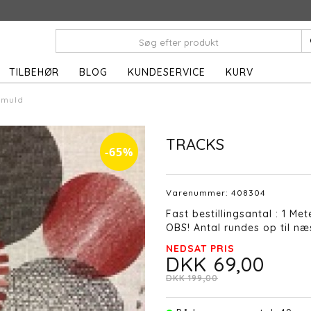
TILBEHØR
BLOG
KUNDESERVICE
KURV
omuld
TRACKS
-65%
Varenummer:
408304
Fast bestillingsantal : 1 Met
OBS! Antal rundes op til næs
NEDSAT PRIS
DKK 69,00
DKK 199,00