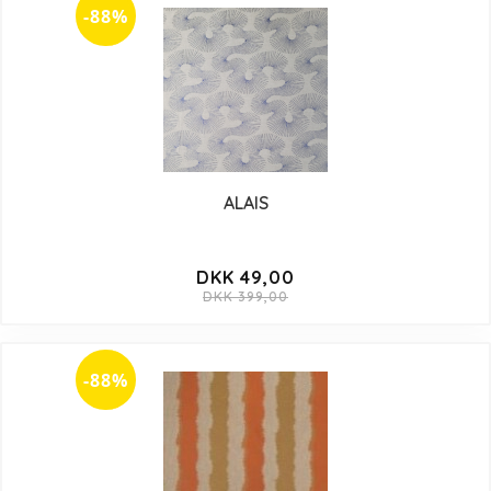
-88%
ALAIS
DKK 49,00
DKK 399,00
-88%