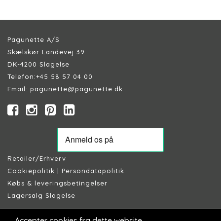
Pagunette A/S
Skælskør Landevej 39
DK-4200 Slagelse
Telefon:
+45 58 57 04 00
Email:
pagunette@pagunette.dk
Retailer/Erhverv
Cookiepolitik
|
Persondatapolitik
Købs & leveringsbetingelser
Lagersalg Slagelse
Accepter cookies fra dette website