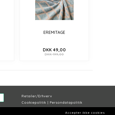
EREMITAGE
DKK 49,00
DKK 199,00
Retailer/Erhverv
Cookiepolitik
|
Persondatapolitik
Købs & leveringsbetingelser
Accepter ikke cookies