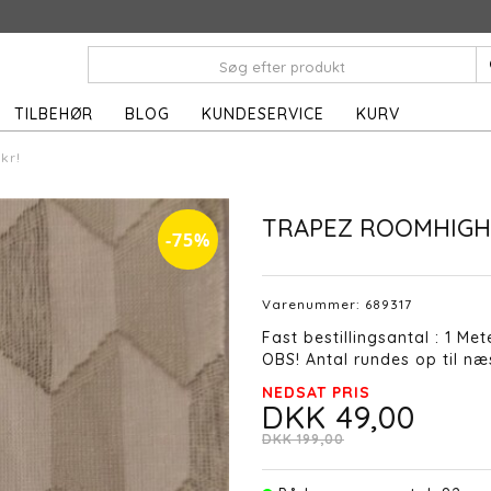
TILBEHØR
BLOG
KUNDESERVICE
KURV
kr!
TRAPEZ ROOMHIGH
-75%
Varenummer:
689317
Fast bestillingsantal : 1 Met
OBS! Antal rundes op til næs
NEDSAT PRIS
DKK 49,00
DKK 199,00