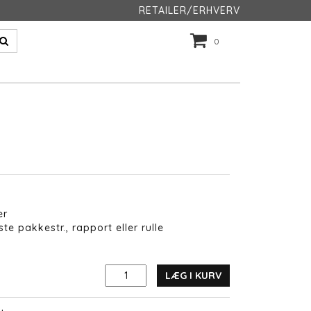
RETAILER/ERHVERV
0
er
te pakkestr., rapport eller rulle
LÆG I KURV