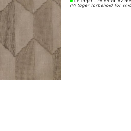
På lager - ca.antal: 82 me
(Vi tager forbehold for små