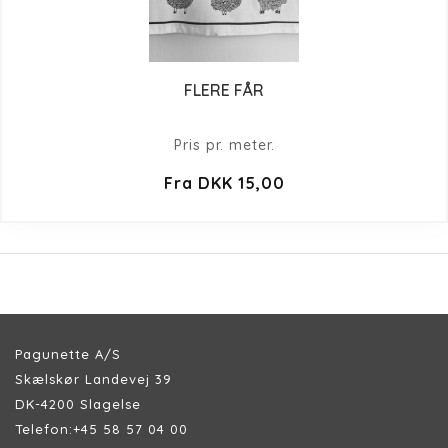
FLERE FÅR
Pris pr. meter.
Fra DKK 15,00
Pagunette A/S
Skælskør Landevej 39
DK-4200 Slagelse
Telefon:
+45 58 57 04 00