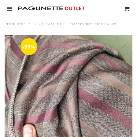
Produkter
STOF-OUTLET
Metervarer Max 50 kr!
-89%