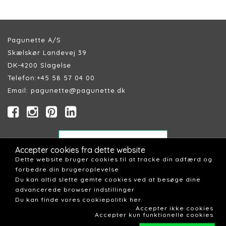
Pagunette A/S
Skælskør Landevej 39
DK-4200 Slagelse
Telefon:
+45 58 57 04 00
Email:
pagunette@pagunette.dk
Accepter cookies fra dette website
Dette website bruger cookies til at tracke din adfærd og
Retailer/Erhverv
forbedre din brugeroplevelse
Cookiepolitik
|
Persondatapolitik
Du kan altid slette gemte cookies ved at besøge dine
Købs & leveringsbetingelser
advancerede browser indstillinger
Lagersalg Slagelse
Du kan finde vores cookiepolitik her.
Accepter ikke cookies
Accepter kun funktionelle cookies