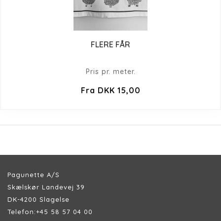
FLERE FÅR
Pris pr. meter.
Fra DKK 15,00
Pagunette A/S
Skælskør Landevej 39
DK-4200 Slagelse
Telefon:
+45 58 57 04 00