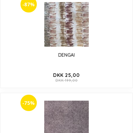
-87%
DENGAI
DKK 25,00
DKK 199,00
-75%