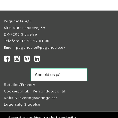
Pagunette A/S
Skælskør Landevej 39
DK-4200 Slagelse
Telefon:
+45 58 57 04 00
Email:
pagunette@pagunette.dk
Retailer/Erhverv
Cookiepolitik
|
Persondatapolitik
Købs & leveringsbetingelser
Lagersalg Slagelse
Accepter cookies fra dette website