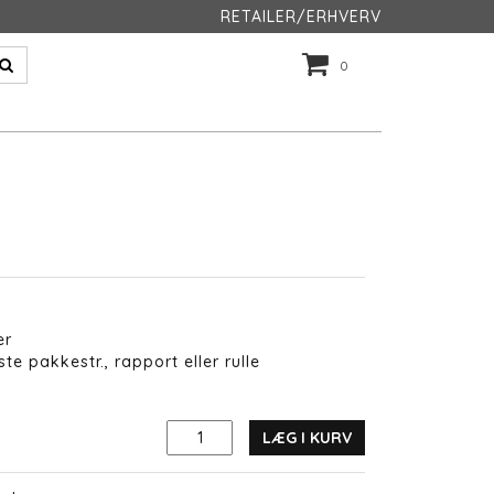
RETAILER/ERHVERV
0
er
te pakkestr., rapport eller rulle
LÆG I KURV