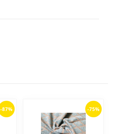
-87%
-75%