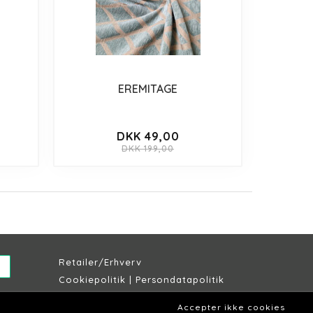
EREMITAGE
DKK 49,00
DKK 199,00
Retailer/Erhverv
Cookiepolitik
|
Persondatapolitik
Købs & leveringsbetingelser
Accepter ikke cookies