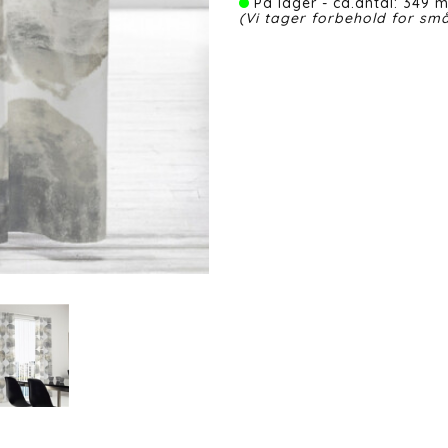
På lager - ca.antal: 349 m
(Vi tager forbehold for små