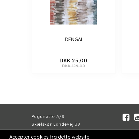
DENGAI
DKK 25,00
DKK 199,00
Pagunette A/S
Skælskør Landevej 39
DK-4200 Slagelse
Accepter cookies fra dette website