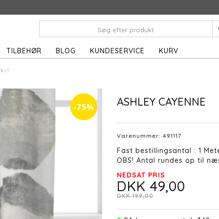
TILBEHØR
BLOG
KUNDESERVICE
KURV
kr!
ASHLEY CAYENNE
-75%
Varenummer:
491117
Fast bestillingsantal : 1 Met
OBS! Antal rundes op til næs
NEDSAT PRIS
DKK 49,00
DKK 199,00