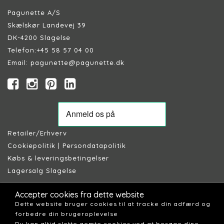
Pagunette A/S
Skælskør Landevej 39
DK-4200 Slagelse
Telefon:
+45 58 57 04 00
Email:
pagunette@pagunette.dk
Retailer/Erhverv
Cookiepolitik
|
Persondatapolitik
Købs & leveringsbetingelser
Lagersalg Slagelse
Accepter cookies fra dette website
Dette website bruger cookies til at tracke din adfærd og
forbedre din brugeroplevelse
Du kan altid slette gemte cookies ved at besøge dine